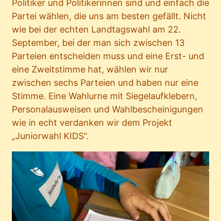
Politiker und Politikerinnen sind und einfach die
Partei wählen, die uns am besten gefällt. Nicht
wie bei der echten Landtagswahl am 22.
September, bei der man sich zwischen 13
Parteien entscheiden muss und eine Erst- und
eine Zweitstimme hat, wählen wir nur
zwischen sechs Parteien und haben nur eine
Stimme. Eine Wahlurne mit Siegelaufklebern,
Personalausweisen und Wahlbescheinigungen
wie in echt verdanken wir dem Projekt
„Juniorwahl KIDS“.