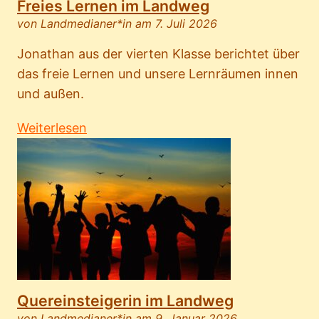
Freies Lernen im Landweg
von Landmedianer*in am 7. Juli 2026
Jonathan aus der vierten Klasse berichtet über
das freie Lernen und unsere Lernräumen innen
und außen.
Weiterlesen
Quereinsteigerin im Landweg
von Landmedianer*in am 9. Januar 2026