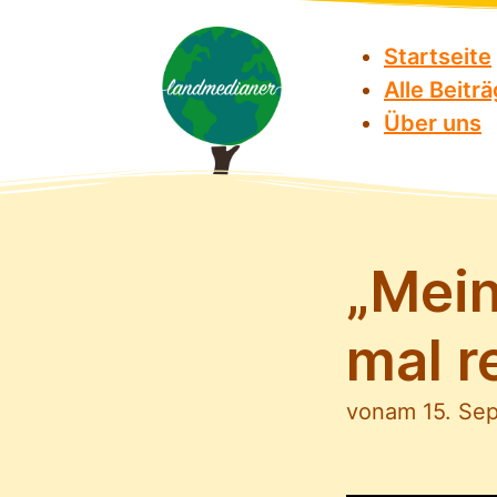
Startseite
Alle Beitr
Über uns
„Mein
mal r
von
am 15. Se