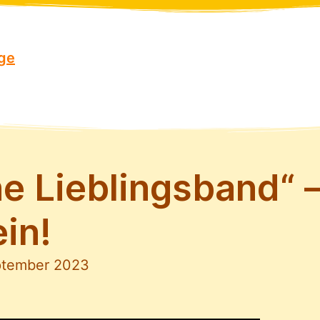
äge
e Lieblingsband“ –
ein!
ptember 2023